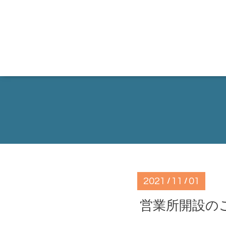
2021
11
01
/
/
営業所開設の