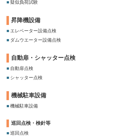
■
疑似負荷試験
昇降機設備
■
エレベーター設備点検
■
ダムウエーター設備点検
自動扉・シャッター点検
■
自動扉点検
■
シャッター点検
機械駐車設備
■
機械駐車設備
巡回点検・検針等
■
巡回点検