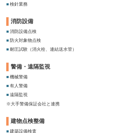
■
検針業務
消防設備
■
消防設備点検
■
防火対象物点検
■
耐圧試験（消火栓、連結送水管）
警備・遠隔監視
■
機械警備
■
有人警備
■
遠隔監視
※大手警備保証会社と連携
建物点検整備
■
建築設備検査